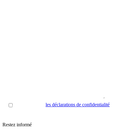
J’ai lu et accepté
les déclarations de confidentialité
.
Restez informé